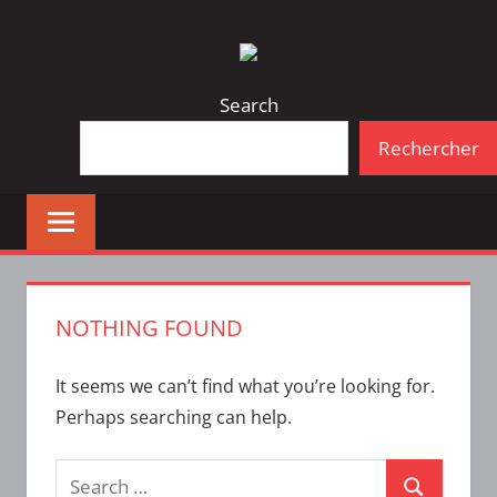
Skip
Bulletin
INTERFACE
to
d'information
content
de
Search
la
Rechercher
vie
étudiante
à
l'ÉTS
NOTHING FOUND
It seems we can’t find what you’re looking for.
Perhaps searching can help.