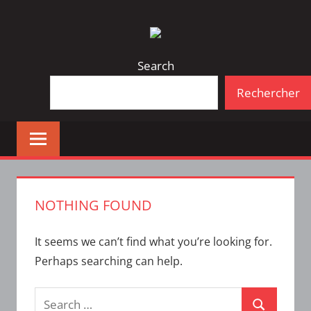
Skip
Bulletin
INTERFACE
to
d'information
content
de
Search
la
Rechercher
vie
étudiante
à
l'ÉTS
NOTHING FOUND
It seems we can’t find what you’re looking for.
Perhaps searching can help.