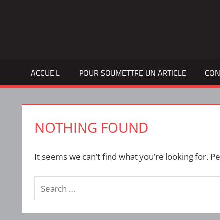
Skip
to
Bulletin
INTERFACE
content
d'information
de
la
ACCUEIL
POUR SOUMETTRE UN ARTICLE
CON
vie
étudiante
à
l'ÉTS
NOTHING FOUND
It seems we can’t find what you’re looking for. P